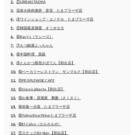
②URBAN TADKA
③炭火焼肉酒房 雷音 たまプラーザ店
④ワインショップ・エノテカ たまプラーザ店
⑤韓国風居酒屋 オソオセヨ
⑥Racy’s（ラシーズ）
⑦もつ鍋屋よっちゃん
⑧中国料理 黒龍
⑨とんかつ新宿さぼてん【初出店】
⑩ベーカリーレストラン サンマルク【初出店】
⑪PEOPLEWISE CAFE
⑫classicalpasta【初出店】
⑬お食事・居酒屋 数数（さくさく）
⑭赤坂一点張 たまプラーザ店
⑮Tokyo Rice Wine たまプラーザ店
⑯El Calvo（エルカルボ）
⑰スナックRe;play 【初出店】