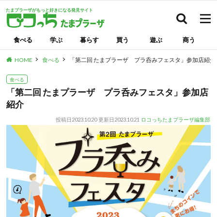
たまプラーザがもっと好きになる発見サイト
検索
食べる
学ぶ
暮らす
買う
遊ぶ
商う
HOME
食べる
「第二回 たまプラーザ プラ呑みフェスタ」参加店紹介
食べる
「第二回 たまプラーザ プラ呑みフェスタ」参加店
紹介
投稿日
2023.10.20
更新日
2023.10.21
ロコっちたまプラーザ編集部