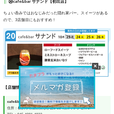
⑳cafe&bar サナンド【初出店】
ちょい呑みではおなじみだった隠れ家バー。スイーツがある
ので、3店舗目にもおすすめ！
【店舗情報】
cafe&bar サナンド
住所：横浜市青葉区美しが丘1-11-6第5キングビル1F
