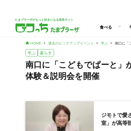
パン
スイーツ
ランチ
カフェ
たまプラーザがもっと好きになる発見サイト
食べる
HOME
過去のピックアップイベント
学ぶ
南口に「
パン
スイーツ
ランチ
カフェ
学ぶ
暮らす
南口に「こどもでぱーと」が
体験＆説明会を開催
ジモトで愛
室」が高等