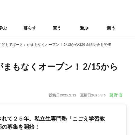
学ぶ
暮らす
買う
遊ぶ
商う
こどもでぱーと」がまもなくオープン！ 2/15から体験＆説明会を開催
まもなくオープン！ 2/15から
藤野 香
投稿日
2025.2.12
更新日
2025.3.6
されて２５年。私立生専門塾「こごえ学習教
部の募集を開始！