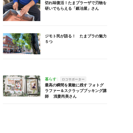
切れ味復活！たまプラーザで刃物を
研いでもらえる「鍛冶屋」さん
ジモト民が語る！ たまプラの魅力
５つ
暮らす
ロコサポーター
最高の瞬間を素敵に残す フォトグ
ラファー＆スクラップブッキング講
師 浅妻尚美さん