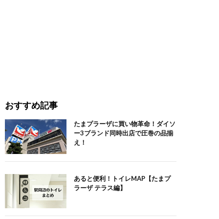
おすすめ記事
たまプラーザに買い物革命！ダイソ
ー3ブランド同時出店で圧巻の品揃
え！
あると便利！トイレMAP【たまプ
ラーザ テラス編】