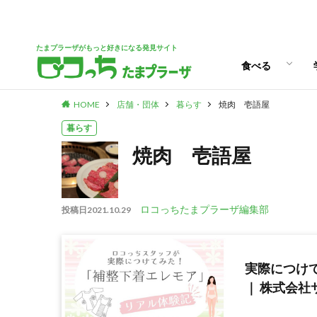
パン
スイーツ
ランチ
カフェ
たまプラーザがもっと好きになる発見サイト
食べる
HOME
店舗・団体
暮らす
焼肉 壱語屋
パン
スイーツ
ランチ
カフェ
暮らす
焼肉 壱語屋
ロコっちたまプラーザ編集部
投稿日
2021.10.29
実際につけ
｜ 株式会