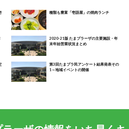
壱
種類も豊富「壱語屋」の焼肉ランチ
！
2020-21版 たまプラーザの主要施設・年
末年始営業状況まとめ
定
第3回たまプラ民アンケート結果発表その
1～地域イベントの開催