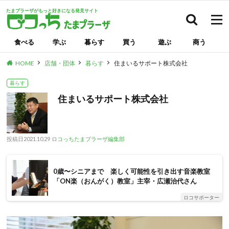
たまプラーザがもっと好きになる発見サイト
検索
食べる
学ぶ
暮らす
買う
遊ぶ
商う
HOME
店舗・団体
暮らす
住まいるサポート株式会社
暮らす
住まいるサポート株式会社
投稿日
2021.10.29
ロコっちたまプラーザ編集部
0歳〜シニアまで 楽しく可能性を引き出す音楽教室
「ON楽（おんがく）教室」主宰・広瀬治代さん
ロコサポーター