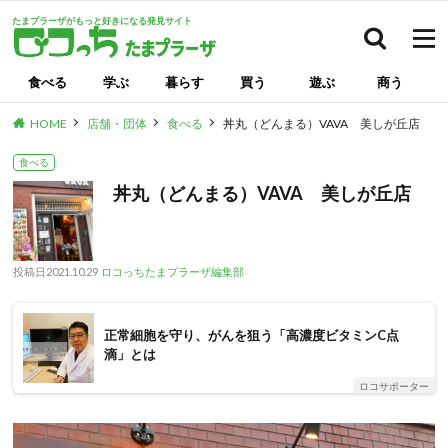
たまプラーザがもっと好きになる発見サイト
検索
食べる
学ぶ
暮らす
買う
遊ぶ
商う
HOME
店舗・団体
食べる
丼丸（どんまる）VAVA 美しが丘店
食べる
丼丸（どんまる）VAVA 美しが丘店
投稿日
2021.10.29
ロコっちたまプラーザ編集部
正常細胞を守り、がんを狙う「高濃度ビタミンC点
滴」とは
ロコサポーター