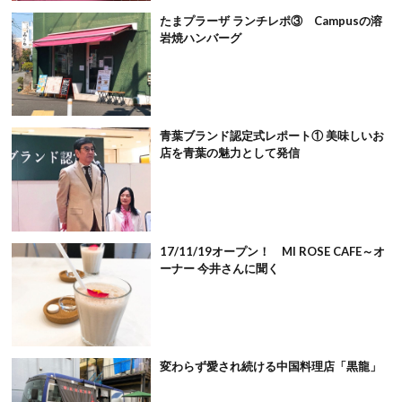
たまプラーザ ランチレポ③ Campusの溶
岩焼ハンバーグ
青葉ブランド認定式レポート① 美味しいお
店を青葉の魅力として発信
17/11/19オープン！ MI ROSE CAFE～オ
ーナー 今井さんに聞く
変わらず愛され続ける中国料理店「黒龍」