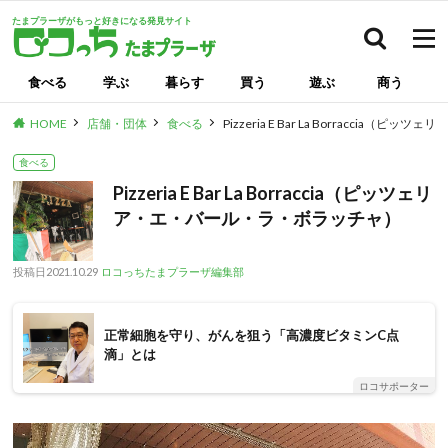
たまプラーザがもっと好きになる発見サイト
検索
食べる
学ぶ
暮らす
買う
遊ぶ
商う
HOME
店舗・団体
食べる
Pizzeria E Bar La Borraccia
食べる
Pizzeria E Bar La Borraccia（ピッツェリ
ア・エ・バール・ラ・ボラッチャ）
投稿日
2021.10.29
ロコっちたまプラーザ編集部
正常細胞を守り、がんを狙う「高濃度ビタミンC点
滴」とは
ロコサポーター