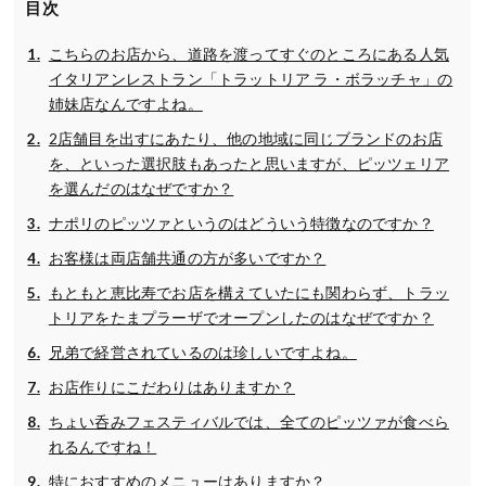
目次
こちらのお店から、道路を渡ってすぐのところにある人気
イタリアンレストラン「トラットリア ラ・ボラッチャ」の
姉妹店なんですよね。
2店舗目を出すにあたり、他の地域に同じブランドのお店
を、といった選択肢もあったと思いますが、ピッツェリア
を選んだのはなぜですか？
ナポリのピッツァというのはどういう特徴なのですか？
お客様は両店舗共通の方が多いですか？
もともと恵比寿でお店を構えていたにも関わらず、トラッ
トリアをたまプラーザでオープンしたのはなぜですか？
兄弟で経営されているのは珍しいですよね。
お店作りにこだわりはありますか？
ちょい呑みフェスティバルでは、全てのピッツァが食べら
れるんですね！
特におすすめのメニューはありますか？