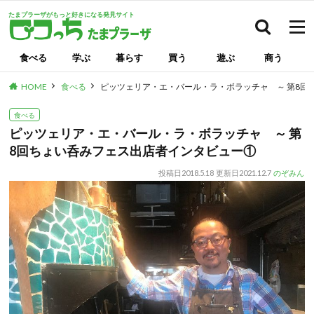
たまプラーザがもっと好きになる発見サイト
検索
食べる
学ぶ
暮らす
買う
遊ぶ
商う
HOME
食べる
ピッツェリア・エ・バール・ラ・ボラッチャ ～ 第8回
食べる
ピッツェリア・エ・バール・ラ・ボラッチャ ～ 第
8回ちょい呑みフェス出店者インタビュー①
投稿日
2018.5.18
更新日
2021.12.7
のぞみん