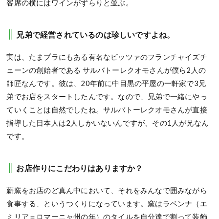
客席の横にはワインがずらりと並ぶ。
兄弟で経営されているのは珍しいですよね。
実は、たまプラにもある有名なピッツァのフランチャイズチ
ェーンの創始者である サルバトーレクオモさんが僕ら2人の
師匠なんです。彼は、20年前に中目黒の平屋の一軒家で3兄
弟でお店をスタートしたんです。なので、兄弟で一緒にやっ
ていくことは自然でしたね。サルバトーレクオモさんが直接
指導した日本人は2人しかいないんですが、その1人が兄なん
です。
お店作りにこだわりはありますか？
薪窯をお店のど真ん中において、それをみんなで囲みながら
食事する、というつくりになっています。窯はラベンナ（エ
ミリア＝ロマーニャ州の年）のタイルを自分達で割って装飾