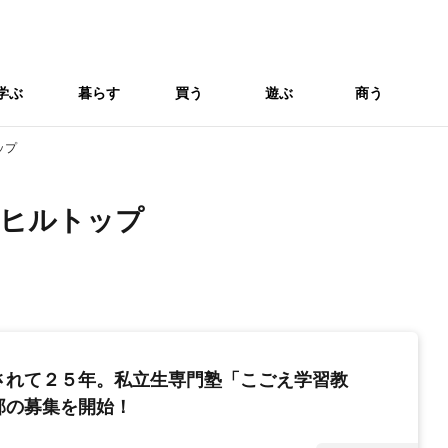
学ぶ
暮らす
買う
遊ぶ
商う
ップ
ヒルトップ
されて２５年。私立生専門塾「こごえ学習教
部の募集を開始！