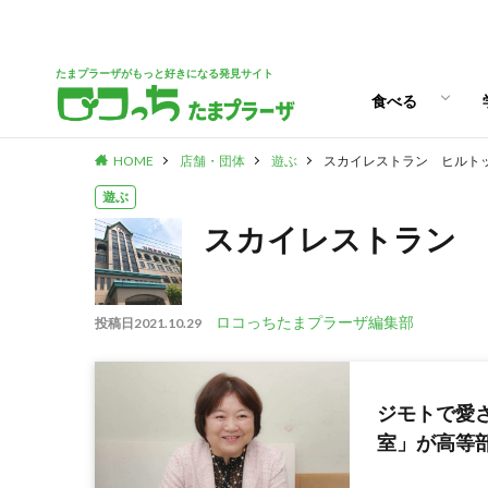
パン
スイーツ
ランチ
カフェ
たまプラーザがもっと好きになる発見サイト
食べる
HOME
店舗・団体
遊ぶ
スカイレストラン ヒルト
パン
スイーツ
ランチ
カフェ
遊ぶ
スカイレストラン 
ロコっちたまプラーザ編集部
投稿日
2021.10.29
ジモトで愛
室」が高等