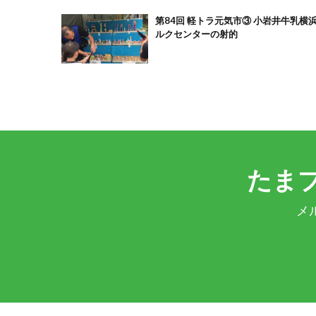
第84回 軽トラ元気市③ 小岩井牛乳横浜ミ
ルクセンターの射的
たま
メ