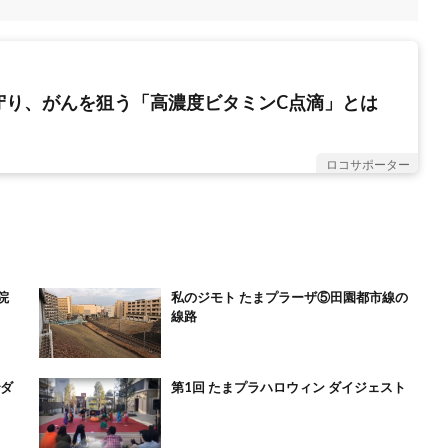
守り、がんを狙う「高濃度ビタミンC点滴」とは
ロコサポーター
院
私のジモト たまプラーザ⑤田園都市線の
線路
でダ
第1回 たまプラハロウィン ダイジェスト