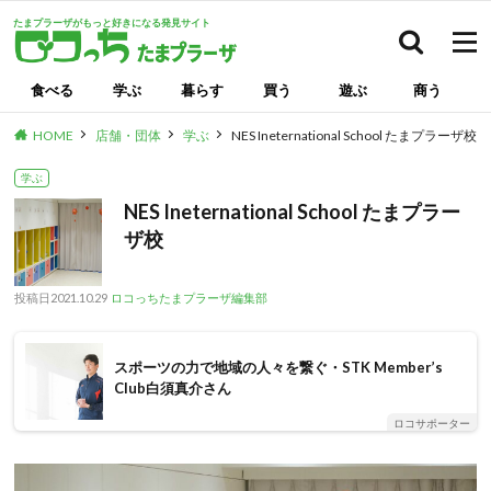
たまプラーザがもっと好きになる発見サイト
検索
食べる
学ぶ
暮らす
買う
遊ぶ
商う
HOME
店舗・団体
学ぶ
NES Ineternational School たまプラーザ校
学ぶ
NES Ineternational School たまプラー
ザ校
投稿日
2021.10.29
ロコっちたまプラーザ編集部
スポーツの力で地域の人々を繋ぐ・STK Member’s
Club白須真介さん
ロコサポーター