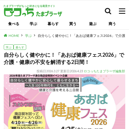
たまプラーザがもっと好きになる発見サイト
検索
食べる
学ぶ
暮らす
買う
遊ぶ
商う
HOME
学ぶ
自分らしく健やかに！「あおば健康フェス2026」で介護
学ぶ
暮らす
自分らしく健やかに！「あおば健康フェス2026」で
介護・健康の不安を解消する2日間！
投稿日
2026.3.27
更新日
2026.4.23
ロコっちたまプラーザ編集部