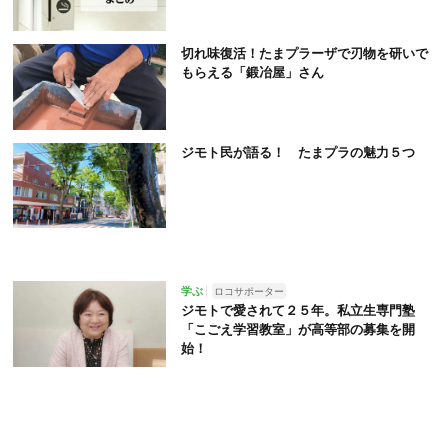
切れ味復活！たまプラーザで刃物を研いで
もらえる「鍛冶屋」さん
ジモト民が語る！ たまプラの魅力５つ
学ぶ
ロコサポーター
ジモトで愛されて２５年。私立生専門塾
「こごえ学習教室」が高等部の募集を開
始！