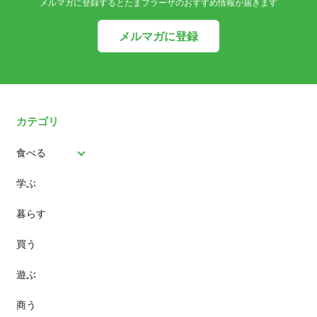
メルマガに登録するとたまプラーザのおすすめ情報が届きます
メルマガに登録
カテゴリ
食べる
学ぶ
パン
暮らす
スイーツ
買う
ランチ
遊ぶ
カフェ
商う