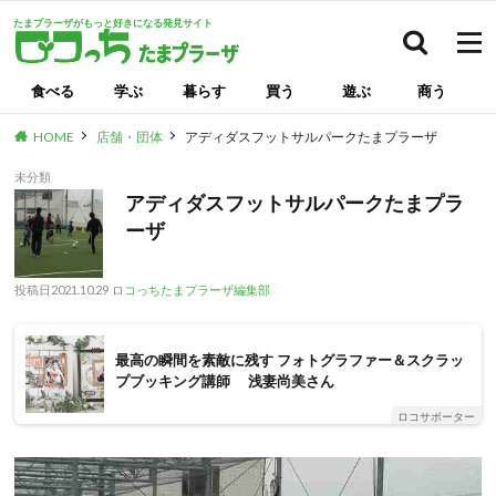
たまプラーザがもっと好きになる発見サイト
検索
食べる
学ぶ
暮らす
買う
遊ぶ
商う
HOME
店舗・団体
アディダスフットサルパークたまプラーザ
未分類
アディダスフットサルパークたまプラ
ーザ
投稿日
2021.10.29
ロコっちたまプラーザ編集部
最高の瞬間を素敵に残す フォトグラファー＆スクラッ
プブッキング講師 浅妻尚美さん
ロコサポーター