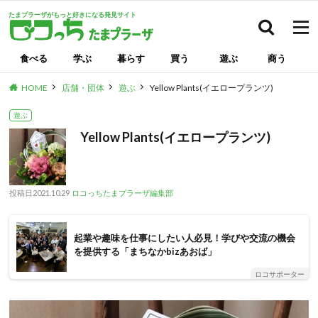
たまプラーザがもっと好きになる発見サイト
検索
食べる
学ぶ
暮らす
買う
遊ぶ
商う
HOME
店舗・団体
遊ぶ
Yellow Plants(イエロープランツ)
遊ぶ
Yellow Plants(イエロープランツ)
投稿日
2021.10.29
ロコっちたまプラーザ編集部
起業や趣味を仕事にしたい人必見！学びや交流の機会
を提供する「まちなかbizあおば」
ロコサポーター