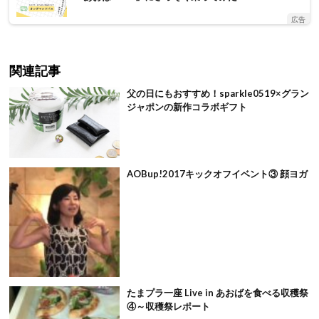
広告
関連記事
父の日にもおすすめ！sparkle0519×グラン
ジャポンの新作コラボギフト
AOBup!2017キックオフイベント③ 顔ヨガ
たまプラ一座 Live in あおばを食べる収穫祭
④～収穫祭レポート