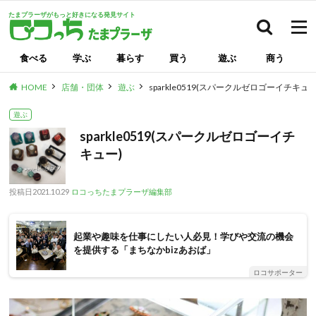
たまプラーザがもっと好きになる発見サイト
検索
食べる
学ぶ
暮らす
買う
遊ぶ
商う
HOME
店舗・団体
遊ぶ
sparkle0519(スパークルゼロゴーイチキュー
遊ぶ
sparkle0519(スパークルゼロゴーイチ
キュー)
投稿日
2021.10.29
ロコっちたまプラーザ編集部
起業や趣味を仕事にしたい人必見！学びや交流の機会
を提供する「まちなかbizあおば」
ロコサポーター