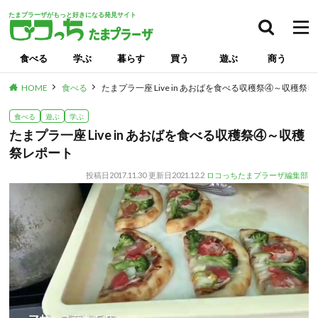
たまプラーザがもっと好きになる発見サイト
食べる
学ぶ
暮らす
買う
遊ぶ
商う
HOME
食べる
たまプラ一座 Live in あおばを食べる収穫祭④～収穫祭
食べる
遊ぶ
学ぶ
たまプラ一座 Live in あおばを食べる収穫祭④～収穫
祭レポート
投稿日
2017.11.30
更新日
2021.12.2
ロコっちたまプラーザ編集部