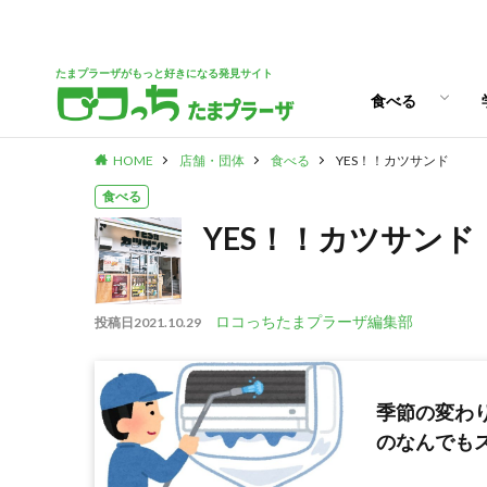
パン
スイーツ
ランチ
カフェ
たまプラーザがもっと好きになる発見サイト
食べる
HOME
店舗・団体
食べる
YES！！カツサンド
パン
スイーツ
ランチ
カフェ
食べる
YES！！カツサンド
ロコっちたまプラーザ編集部
投稿日
2021.10.29
季節の変わ
のなんでも