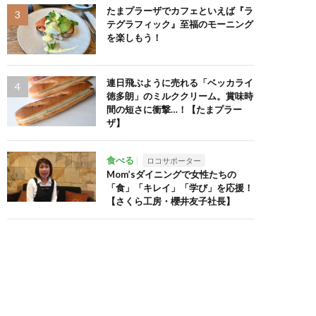
たまプラーザでカフェといえば『ラ
テグラフィック』至福のモーニング
を楽しもう！
連日飛ぶように売れる「ベッカライ
徳多朗」のミルククリーム。賞味時
間の短さに衝撃…！【たまプラー
ザ】
食べる
ロコサポーター
Mom’sダイニングで女性たちの
「食」「キレイ」「学び」を応援！
【さくら工房・櫻井友子社長】