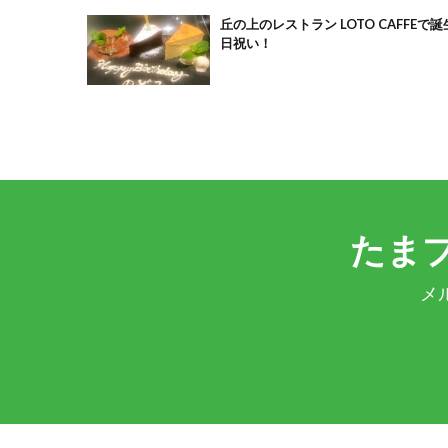
丘の上のレストラン LOTO CAFFEで誕
日祝い！
たま
メ