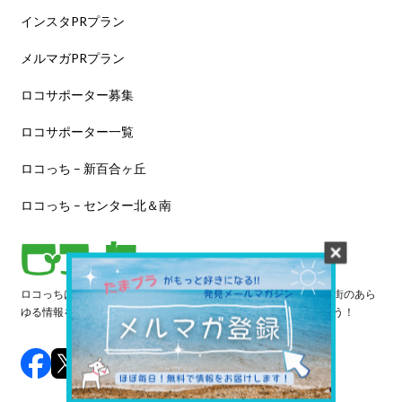
インスタPRプラン
メルマガPRプラン
ロコサポーター募集
ロコサポーター一覧
ロコっち – 新百合ヶ丘
ロコっち – センター北＆南
ロコっちは、あなたのジモト体験を豊かにする情報サイトです。街のあら
ゆる情報を収集し、日々更新しています。早速情報を探してみよう！
©️ 2024 LOCOTCH. All Rights Reserved.