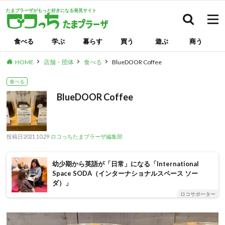
たまプラーザがもっと好きになる発見サイト
検索
食べる
学ぶ
暮らす
買う
遊ぶ
商う
HOME
店舗・団体
食べる
BlueDOOR Coffee
食べる
BlueDOOR Coffee
投稿日
2021.10.29
ロコっちたまプラーザ編集部
幼少期から英語が「日常」になる「International
Space SODA（インターナショナルスペース ソー
ダ）」
ロコサポーター