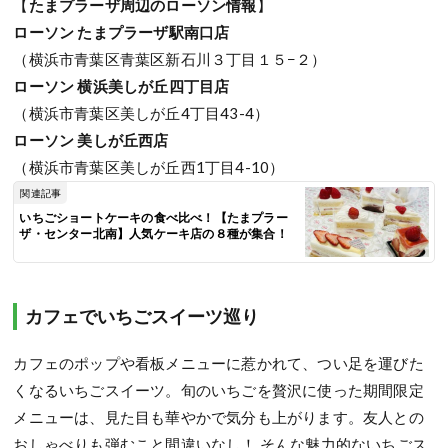
【
たまプラーザ周辺のローソン情報
】
ローソン たまプラーザ駅南口店
（横浜市青葉区青葉区新石川３丁目１５−２）
ローソン 横浜美しが丘四丁目店
（横浜市青葉区美しが丘4丁目43-4）
ローソン 美しが丘西店
（横浜市青葉区美しが丘西1丁目4-10）
関連記事
いちごショートケーキの食べ比べ！【たまプラー
ザ・センター北南】人気ケーキ店の８種が集合！
カフェでいちごスイーツ巡り
カフェのポップや看板メニューに惹かれて、つい足を運びた
くなるいちごスイーツ。旬のいちごを贅沢に使った期間限定
メニューは、見た目も華やかで気分も上がります。友人との
おしゃべりも弾むこと間違いなし！ そんな魅力的ないちごス