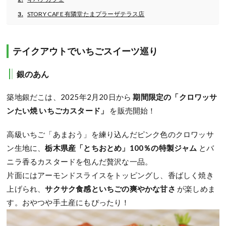
STORY CAFE 有隣堂たまプラーザテラス店
テイクアウトでいちごスイーツ巡り
銀のあん
築地銀だこは、2025年2月20日から
期間限定の「クロワッサ
ンたい焼 いちごカスタード」
を販売開始！
高級いちご「あまおう」を練り込んだピンク色のクロワッサ
ン生地に、
栃木県産「とちおとめ」100％の特製ジャム
とバ
ニラ香るカスタードを包んだ贅沢な一品。
片面にはアーモンドスライスをトッピングし、香ばしく焼き
上げられ、
サクサク食感といちごの爽やかな甘さ
が楽しめま
す。おやつや手土産にもぴったり！