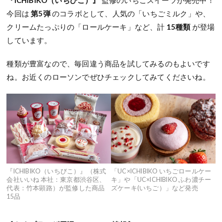
『ICHIBIKO（いちびこ）』
監修のいちごスイーツが発売中！
今回は
第5弾
のコラボとして、人気の「いちごミルク」や、
クリームたっぷりの「ロールケーキ」など、計
15種類
が登場
しています。
種類が豊富なので、毎回違う商品を試してみるのもよいです
ね。お近くのローソンでぜひチェックしてみてくださいね。
『ICHIBIKO（いちびこ）』（株式
「UC×ICHIBIKO いちごロールケー
会社いいね 本社：東京都渋谷区、
キ」や「UC×ICHIBIKO ふわ濃チー
代表：竹本顕路）が監修した商品
ズケーキ(いちご）」など発売
15品