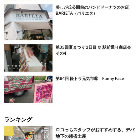
美しが丘公園前のパンとドーナツのお店
BARIETA（バリエタ）
第35回夏まつり 2日目 ＠ 駅前通り商店会
その4
第84回 軽トラ元気市⑨ Funny Face
ランキング
ロコっちスタッフがおすすめする、デパ
地下の帰省土産