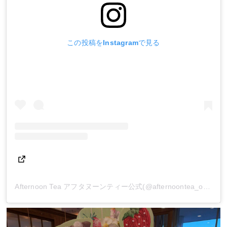
この投稿をInstagramで見る
Afternoon Tea アフタヌーンティー公式(@afternoontea_official)がシェアした投稿