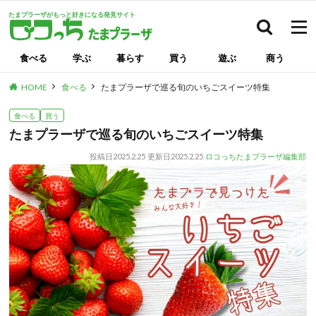
たまプラーザがもっと好きになる発見サイト
検索
食べる
学ぶ
暮らす
買う
遊ぶ
商う
HOME
食べる
たまプラーザで巡る旬のいちごスイーツ特集
食べる
買う
たまプラーザで巡る旬のいちごスイーツ特集
投稿日
2025.2.25
更新日
2025.2.25
ロコっちたまプラーザ編集部