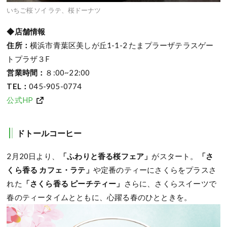
いちご桜 ソイ ラテ、桜ドーナツ
◆店舗情報
住所：
横浜市青葉区美しが丘1-1-2 たまプラーザテラスゲー
トプラザ３F
営業時間：
８:00~22:00
TEL：
045-905-0774
公式HP
ドトールコーヒー
2月20日より、
「ふわりと香る桜フェア」
がスタート。
「さ
くら香る カフェ・ラテ」
や定番のティーにさくらをプラスさ
れた
「さくら香る ピーチティー」
さらに、さくらスイーツで
春のティータイムとともに、心躍る春のひとときを。