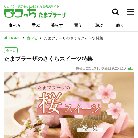
たまプラーザがもっと好きになる発見サイト
検索
食べる
学ぶ
暮らす
買う
遊ぶ
商う
HOME
食べる
たまプラーザのさくらスイーツ特集
食べる
たまプラーザのさくらスイーツ特集
投稿日
2025.3.10
更新日
2025.3.10
mika