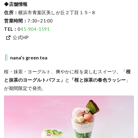
◆店舗情報
住所：
横浜市青葉区美しが丘２丁目１５−８
営業時間：
7:30~21:00
TEL：
0
45-904-1591
公式HP
nana’s green tea
桜・抹茶・ヨーグルト、爽やかに桜を楽しむスイーツ。「
桜
と抹茶のヨーグルトパフェ」
と
「桜と抹茶の春色ラッシー
」
が期間限定で発売。