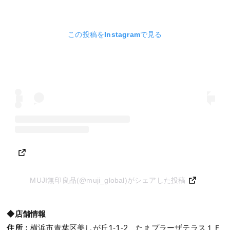
この投稿をInstagramで見る
MUJI無印良品(@muji_global)がシェアした投稿
◆店舗情報
住所：
横浜市青葉区美しが丘1‐1‐2 たまプラーザテラス１Ｆ