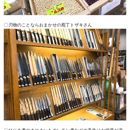
〇刃物のことならおまかせの庖丁トザキさん
〇ひじき煮やさつまいものレモン煮などの手作りお総菜が売