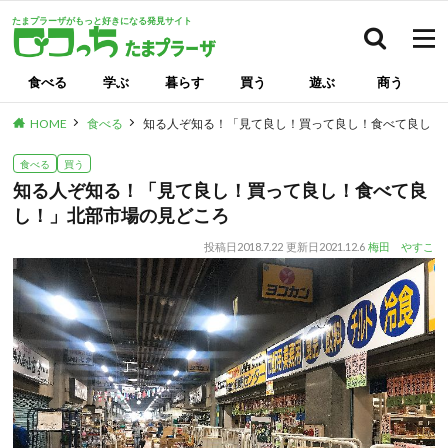
たまプラーザがもっと好きになる発見サイト
検索
食べる
学ぶ
暮らす
買う
遊ぶ
商う
HOME
食べる
知る人ぞ知る！「見て良し！買って良し！食べて良し！
食べる
買う
知る人ぞ知る！「見て良し！買って良し！食べて良
し！」北部市場の見どころ
投稿日
2018.7.22
更新日
2021.12.6
梅田 やすこ