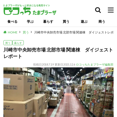
たまプラーザがもっと好きになる発見サイト
食べる
学ぶ
暮らす
買う
遊ぶ
商う
HOME
買う
川崎市中央卸売市場 北部市場 関連棟 ダイジェストレポ
買う
暮らす
川崎市中央卸売市場 北部市場 関連棟 ダイジェスト
レポート
投稿日
2018.7.19
更新日
2021.12.6
ロコっちたまプラーザ編集部