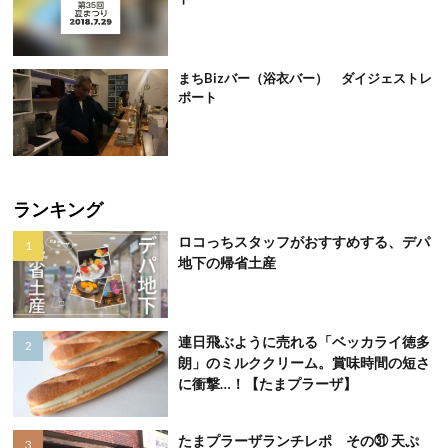
まちBizバー（浴衣バー） ダイジェストレ
ポート
ランキング
ロコっちスタッフがおすすめする、デパ
地下の帰省土産
連日飛ぶように売れる「ベッカライ徳多
朗」のミルククリーム。賞味時間の短さ
に衝撃…！【たまプラーザ】
たまプラーザランチレポ その㉛ 天ぷ