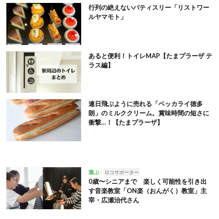
行列の絶えないパティスリー「リストワー
ルヤマモト」
あると便利！トイレMAP【たまプラーザ テ
ラス編】
連日飛ぶように売れる「ベッカライ徳多
朗」のミルククリーム。賞味時間の短さに
衝撃…！【たまプラーザ】
遊ぶ
ロコサポーター
0歳〜シニアまで 楽しく可能性を引き出
す音楽教室「ON楽（おんがく）教室」主
宰・広瀬治代さん