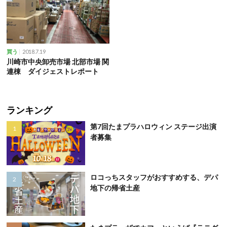
2018.7.19
買う
川崎市中央卸売市場 北部市場 関
連棟 ダイジェストレポート
ランキング
第7回たまプラハロウィン ステージ出演
者募集
ロコっちスタッフがおすすめする、デパ
地下の帰省土産