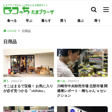
たまプラーザがもっと好きになる発見サイト
検索
食べる
学ぶ
暮らす
買う
遊ぶ
商う
HOME
日用品
日用品
2022.3.21
2018.8.11
買う
食べる
そこはまるで宝箱！ お気に入り
川崎市中央卸売市場 北部市場 関
が必ず見つかる「shifuku」
連棟レポート・梅ちゃん’ｓセレ
クション