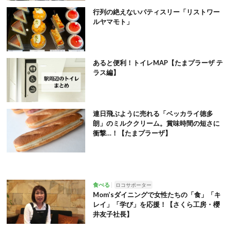
行列の絶えないパティスリー「リストワー
ルヤマモト」
あると便利！トイレMAP【たまプラーザ テ
ラス編】
連日飛ぶように売れる「ベッカライ徳多
朗」のミルククリーム。賞味時間の短さに
衝撃…！【たまプラーザ】
食べる
ロコサポーター
Mom’sダイニングで女性たちの「食」「キ
レイ」「学び」を応援！【さくら工房・櫻
井友子社長】