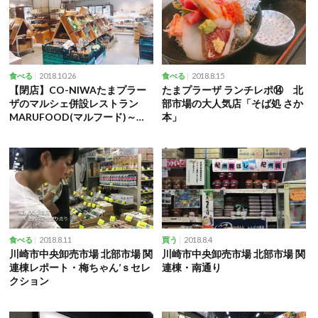
2018.10.26
2018.8.15
食べる
食べる
【閉店】CO-NIWAたまプラー
たまプラーザ ランチレポ⑭ 北
ザのマルシェ併設レストラン
部市場の大人気店「そば処 さか
MARUFOOD(マルフード)～第9
本」
回ちょい呑みフェスにも初参加
2018.8.11
2018.8.4
食べる
買う
川崎市中央卸売市場 北部市場 関
川崎市中央卸売市場 北部市場 関
連棟レポート・梅ちゃん’ｓセレ
連棟・南通り
クション