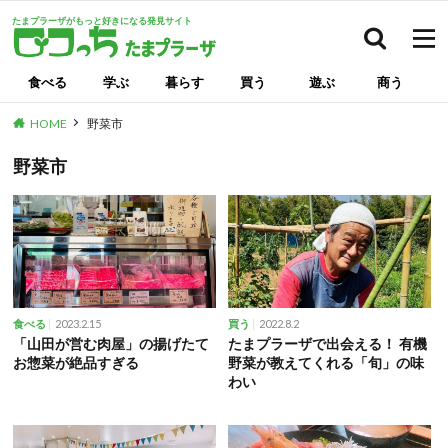
たまプラーザがもっと好きになる発見サイト
検索
食べる
学ぶ
暮らす
買う
遊ぶ
商う
HOME
野菜市
野菜市
2023.2.15
2022.8.2
食べる
買う
「山田が営む肉屋」の揚げたて
たまプラーザで出会える！ 有機
お惣菜が絶品すぎる
野菜が教えてくれる「旬」の味
わい