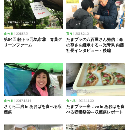
2018.7.5
2018.2.10
食べる
買う
第84回 軽トラ元気市⑧ 青葉グ
たまプラの八百屋さん発信！命
リーンファーム
の尊さを継承する～光青果 内藤
社長インタビュー・後編
2017.12.14
2017.11.30
食べる
食べる
さくら工房 in あおばを食べる収
たまプラ一座 Live in あおばを食
穫祭
べる収穫祭④～収穫祭レポート