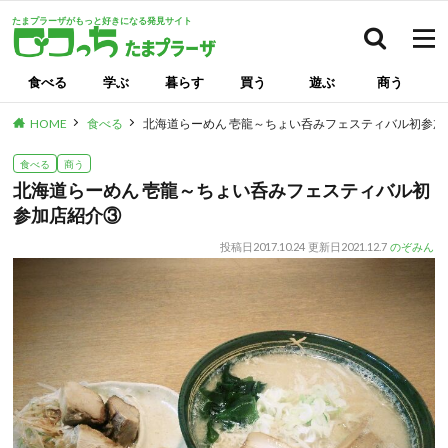
たまプラーザがもっと好きになる発見サイト
検索
食べる
学ぶ
暮らす
買う
遊ぶ
商う
HOME
食べる
北海道らーめん 壱龍～ちょい呑みフェスティバル初参加
食べる
商う
北海道らーめん 壱龍～ちょい呑みフェスティバル初
参加店紹介③
投稿日
2017.10.24
更新日
2021.12.7
のぞみん