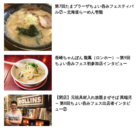
第7回たまプラーザちょい呑みフェスティバ
ル⑦～北海道らーめん壱龍
長崎ちゃんぽん 龍鳳（ロンホー）～第9回
ちょい呑みフェス初参加店インタビュー
【閉店】元祖具材入れ放題まぜそば 異端児
～ 第8回ちょい呑みフェス出店者インタビ
ュー②