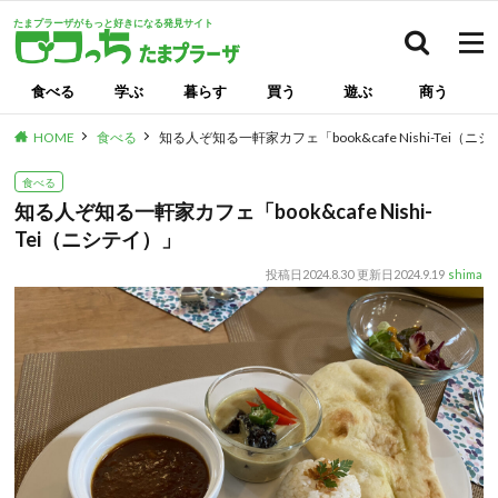
たまプラーザがもっと好きになる発見サイト
検索
食べる
学ぶ
暮らす
買う
遊ぶ
商う
HOME
食べる
知る人ぞ知る一軒家カフェ「book&cafe Nishi-Tei（ニ
食べる
知る人ぞ知る一軒家カフェ「book&cafe Nishi-
Tei（ニシテイ）」
投稿日
2024.8.30
更新日
2024.9.19
shima