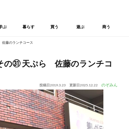
学ぶ
暮らす
買う
遊ぶ
商う
 佐藤のランチコース
その㉛ 天ぷら 佐藤のランチコ
のぞみん
投稿日
2019.3.23
更新日
2025.12.22