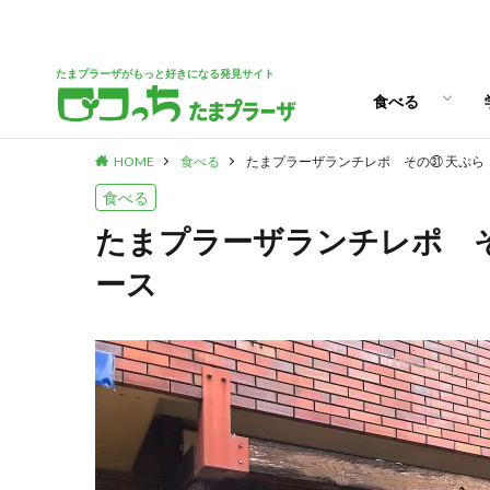
パン
スイーツ
ランチ
カフェ
たまプラーザがもっと好きになる発見サイト
食べる
HOME
食べる
たまプラーザランチレポ その㉛ 天ぷら
パン
スイーツ
ランチ
カフェ
食べる
たまプラーザランチレポ 
ース