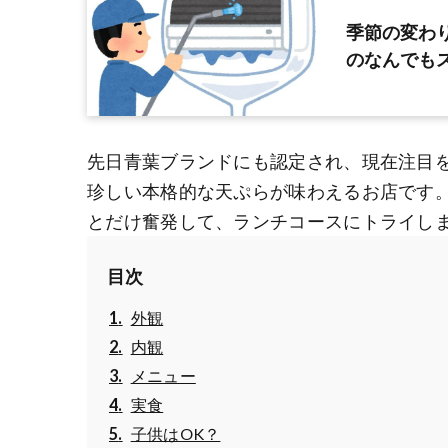
季節の変わ
のなんでも
先日青葉ブランドにも認定され、現在注目
珍しい本格的な天ぷらが味わえるお店です
とだけ奮発して、ランチコースにトライし
目次
外観
内観
メニュー
実食
子供はOK？