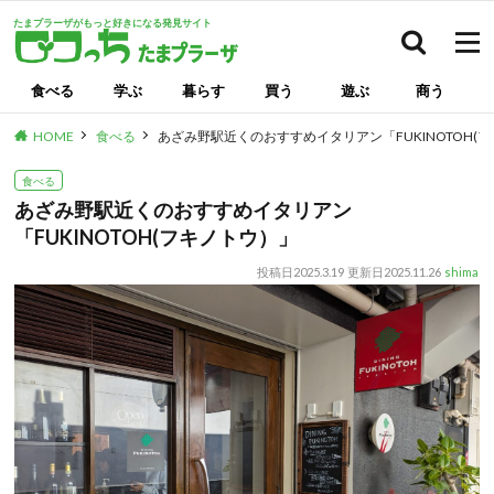
たまプラーザがもっと好きになる発見サイト
検索
食べる
学ぶ
暮らす
買う
遊ぶ
商う
HOME
食べる
あざみ野駅近くのおすすめイタリアン「FUKINOTOH(
食べる
あざみ野駅近くのおすすめイタリアン
「FUKINOTOH(フキノトウ）」
投稿日
2025.3.19
更新日
2025.11.26
shima