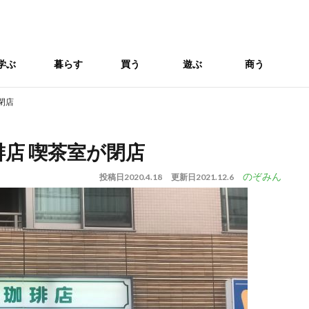
学ぶ
暮らす
買う
遊ぶ
商う
閉店
琲店 喫茶室が閉店
のぞみん
投稿日
2020.4.18
更新日
2021.12.6