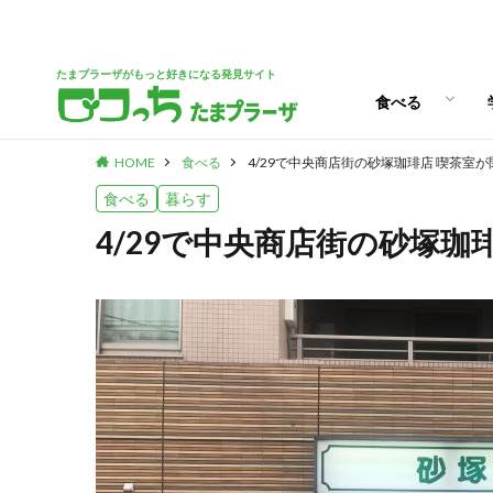
パン
スイーツ
ランチ
カフェ
たまプラーザがもっと好きになる発見サイト
食べる
HOME
食べる
4/29で中央商店街の砂塚珈琲店 喫茶室が
パン
スイーツ
ランチ
カフェ
食べる
暮らす
4/29で中央商店街の砂塚珈