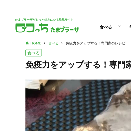
パン
スイーツ
ランチ
カフェ
たまプラーザがもっと好きになる発見サイト
食べる
HOME
食べる
免疫力をアップする！専門家のレシピ
パン
スイーツ
ランチ
カフェ
食べる
免疫力をアップする！専門