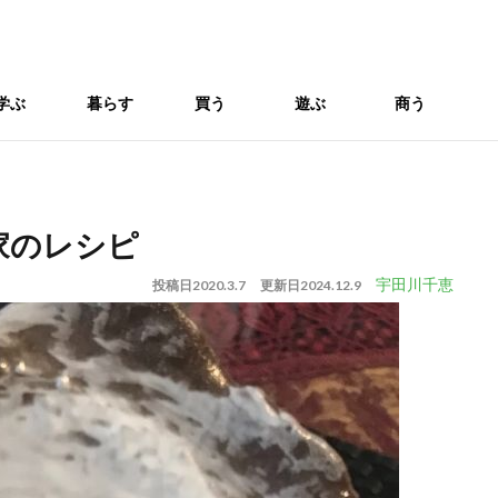
学ぶ
暮らす
買う
遊ぶ
商う
家のレシピ
宇田川千恵
投稿日
2020.3.7
更新日
2024.12.9