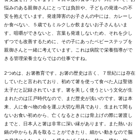
悩みのある親御さんにとっては負担や、子どもの発達への不
安を抱えています。発達障害のお子さんの中には、カレーし
か食べない、５歳でもミルクしか飲まないお子さんもいま
す。咀嚼ができないと、言葉も発達しないため、それを少し
ずつでも改善するために、その子にあったベビーステップを
親御さんと一緒に考えています。これは病院で栄養指導がで
きる管理栄養士ならではの仕事ですね。
2つめは、お箸教育です。お箸の歴史は古く、７世紀には存在
していたと言われており、初めて箸を使って食べた人は聖徳
太子だと記録されています。箸を美しく使うという文化が生
まれたのは江戸時代なので、まだ歴史が浅いのです。箸は本
来、人に食べ物の命を運ぶ大切な用具であり、生まれて間も
ないお食い初めから、亡くなるときには骨上げの際に箸渡し
までと、日本人と箸は非常に深い縁があります。また熱いお
鍋の中からも具を取ることができたり、細かい動きなので脳