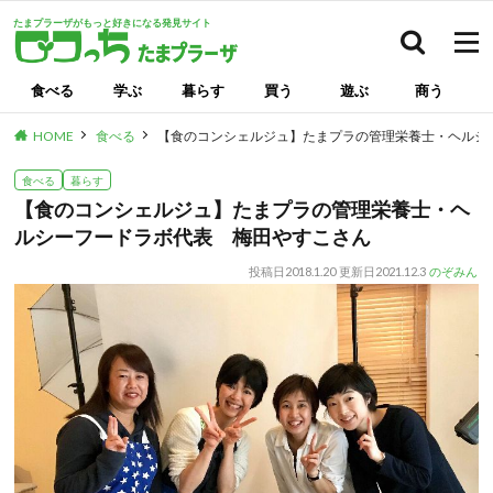
たまプラーザがもっと好きになる発見サイト
検索
食べる
学ぶ
暮らす
買う
遊ぶ
商う
HOME
食べる
【食のコンシェルジュ】たまプラの管理栄養士・ヘルシ
食べる
暮らす
【食のコンシェルジュ】たまプラの管理栄養士・ヘ
ルシーフードラボ代表 梅田やすこさん
投稿日
2018.1.20
更新日
2021.12.3
のぞみん