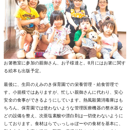
お箸教室に参加の親御さん、お子様達と。8月にはお箸に関す
る絵本も出版予定。
最後に、生田のえみのき保育園での栄養管理・給食管理で
す。小規模ではありますが、忙しい親御さんに代わり、安心
安全の食事ができるようにしています。熱風殺菌消毒庫はも
ちろん、保育園では使わないような管理医療機器の整水器な
どの設備を整え、次亜塩素酸や漂白剤は一切使わないように
しております。食材はらでぃっしゅぼーやの食材を基本に、