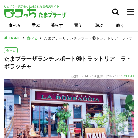
たまプラーザがもっと好きになる発見サイト
検索
食べる
学ぶ
暮らす
買う
遊ぶ
商う
HOME
食べる
たまプラーザランチレポート㊵トラットリア ラ・ボラ
食べる
たまプラーザランチレポート㊵トラットリア ラ・
ボラッチャ
投稿日
2020.2.13
更新日
2022.11.11
YOKO