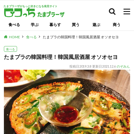
たまプラーザがもっと好きになる発見サイト
検索
食べる
学ぶ
暮らす
買う
遊ぶ
商う
HOME
食べる
たまプラの韓国料理！韓国風居酒屋 オソオセヨ
食べる
たまプラの韓国料理！韓国風居酒屋 オソオセヨ
投稿日
2019.3.8
更新日
2021.12.6
のぞみん