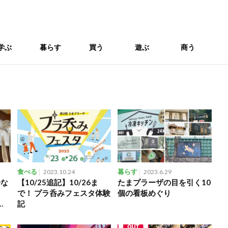
学ぶ
暮らす
買う
遊ぶ
商う
食べる
2023.10.24
暮らす
2023.6.29
分な
【10/25追記】10/26ま
たまプラーザの目を引く10
で！ プラ呑みフェスタ体験
個の看板めぐり
ノク
記