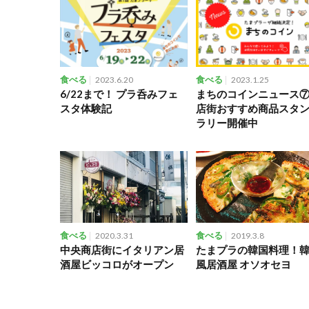
食べる
2023.6.20
食べる
2023.1.25
6/22まで！ プラ呑みフェ
まちのコインニュース
スタ体験記
店街おすすめ商品スタ
ラリー開催中
食べる
2020.3.31
食べる
2019.3.8
中央商店街にイタリアン居
たまプラの韓国料理！
酒屋ビッコロがオープン
風居酒屋 オソオセヨ