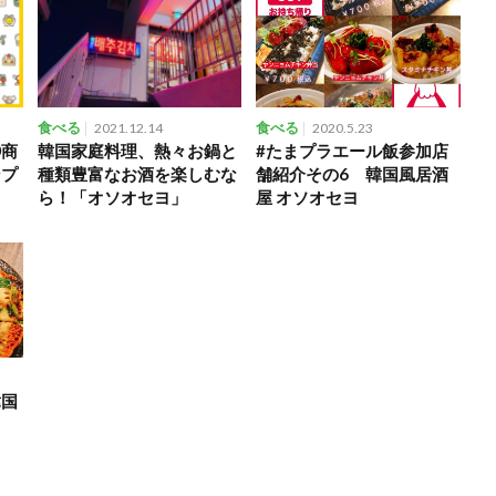
食べる
2021.12.14
食べる
2020.5.23
⑦商
韓国家庭料理、熱々お鍋と
#たまプラエール飯参加店
ンプ
種類豊富なお酒を楽しむな
舗紹介その6 韓国風居酒
ら！「オソオセヨ」
屋 オソオセヨ
韓国