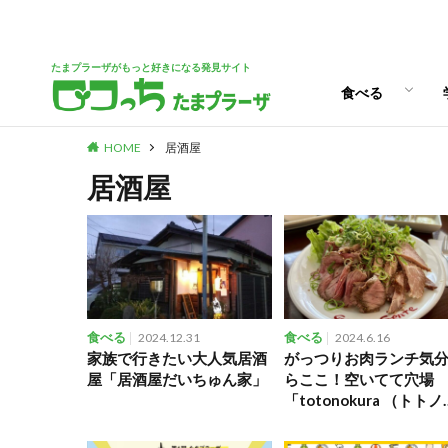
パン
スイーツ
ランチ
カフェ
たまプラーザがもっと好きになる発見サイト
食べる
HOME
居酒屋
パン
スイーツ
ランチ
カフェ
居酒屋
食べる
2024.12.31
食べる
2024.6.16
家族で行きたい大人気居酒
がっつりお肉ランチ気
屋「居酒屋だいちゅん家」
らここ！空いてて穴場
「totonokura （トト
ラ）」