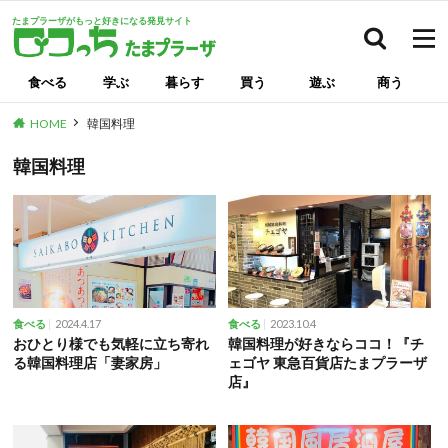
たまプラーザがもっと好きになる発見サイト
検索
食べる
学ぶ
暮らす
買う
遊ぶ
商う
HOME
韓国料理
韓国料理
2024.4.17
2023.10.4
食べる
食べる
おひとり様でも気軽に立ち寄れ
韓国料理が好きならココ！『チ
る韓国料理店「妻家房」
ェゴヤ 東急百貨店たまプラーザ
店』