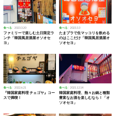
2023.3.20
2023.3.3
食べる
食べる
ファミリーで楽しむ土日限定ラ
たまプラで生マッコリを飲める
ンチ「韓国風居酒屋オソオセ
のはここだけ「韓国風居酒屋オ
ヨ」
ソオセヨ」
2022.6.21
2021.12.14
食べる
食べる
『韓国家庭料理 チェゴヤ』コー
韓国家庭料理、熱々お鍋と種類
スで満喫！
豊富なお酒を楽しむなら！「オ
ソオセヨ」