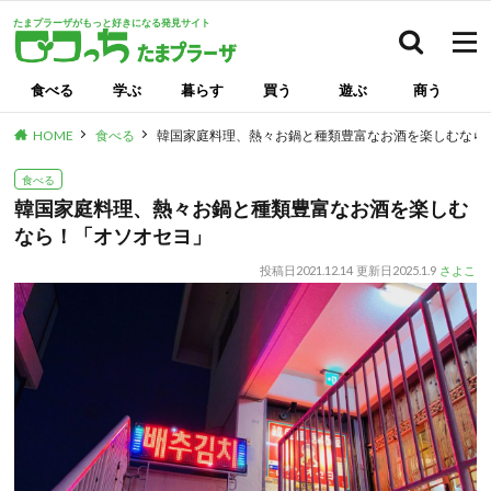
たまプラーザがもっと好きになる発見サイト
検索
食べる
学ぶ
暮らす
買う
遊ぶ
商う
HOME
食べる
韓国家庭料理、熱々お鍋と種類豊富なお酒を楽しむなら
食べる
韓国家庭料理、熱々お鍋と種類豊富なお酒を楽しむ
なら！「オソオセヨ」
投稿日
2021.12.14
更新日
2025.1.9
さよこ