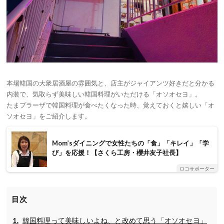
本場韓国の大衆居酒屋の雰囲気と、店主がジャイアンツ好きだと分かる
内装で、気取らず美味しい韓国料理がいただける「オソオセヨ」。
たまプラーザで韓国料理が食べたくなった時、覚えておくと嬉しい「オ
ソオセヨ」をご紹介します。
Mom’sダイニングで女性たちの「食」「キレイ」「学
び」を応援！【さくら工房・櫻井友子社長】
ロコサポーター
目次
韓国料理って美味しいよね、と改めて思う「オソオセヨ」