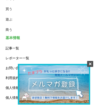
買う
ランチ
遊ぶ
カフェ
商う
基本情報
記事一覧
レポーター一覧
お問い合わせ
利用規約
個人情報保護方針
個人情報の取扱いについて