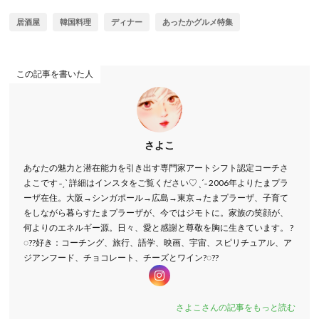
居酒屋
韓国料理
ディナー
あったかグルメ特集
この記事を書いた人
さよこ
あなたの魅力と潜在能力を引き出す専門家アートシフト認定コーチさ
よこです ˗ˏˋ 詳細はインスタをご覧ください♡ ˎˊ˗ 2006年よりたまプラ
ーザ在住。大阪→シンガポール→広島→東京→たまプラーザ、子育て
をしながら暮らすたまプラーザが、今ではジモトに。家族の笑顔が、
何よりのエネルギー源。日々、愛と感謝と尊敬を胸に生きています。 ?
◌??好き：コーチング、旅行、語学、映画、宇宙、スピリチュアル、ア
ジアンフード、チョコレート、チーズとワイン?◌??
さよこさんの記事をもっと読む