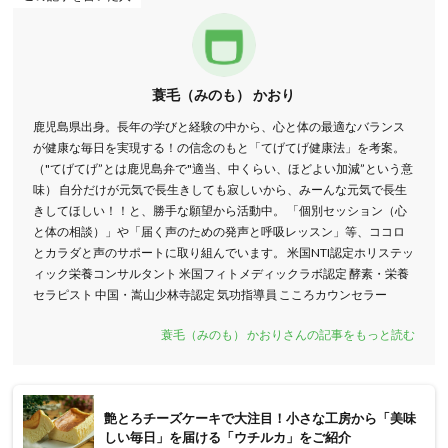
蓑毛（みのも） かおり
鹿児島県出身。長年の学びと経験の中から、心と体の最適なバランス
が健康な毎日を実現する！の信念のもと「てげてげ健康法」を考案。
（"てげてげ”とは鹿児島弁で"適当、中くらい、ほどよい加減”という意
味） 自分だけが元気で長生きしても寂しいから、みーんな元気で長生
きしてほしい！！と、勝手な願望から活動中。 「個別セッション（心
と体の相談）」や「届く声のための発声と呼吸レッスン」等、ココロ
とカラダと声のサポートに取り組んでいます。 米国NTI認定ホリステッ
ィック栄養コンサルタント 米国フィトメディックラボ認定 酵素・栄養
セラピスト 中国・嵩山少林寺認定 気功指導員 こころカウンセラー
蓑毛（みのも） かおりさんの記事をもっと読む
艶とろチーズケーキで大注目！小さな工房から「美味
しい毎日」を届ける「ウチルカ」をご紹介