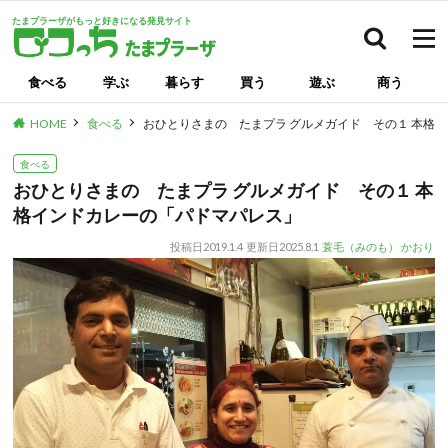
たまプラーザがもっと好きになる発見サイト
検索
食べる
学ぶ
暮らす
買う
遊ぶ
商う
HOME
食べる
おひとりさまの たまプラ グルメガイド その１ 本格
食べる
おひとりさまの たまプラ グルメガイド その１ 本
格インドカレーの「パドマパレス」
投稿日
2019.1.4
更新日
2025.8.1
蓑毛（みのも） かおり