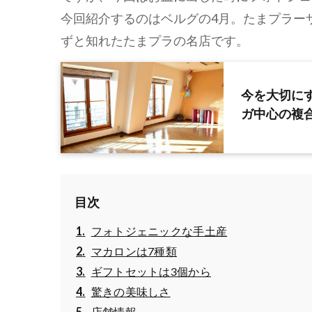
今回紹介するのはベルグの4月。たまプラー
ずと知れたたまプラの名店です。
今を大切に
ガ中心の複
目次
フォトジェニックな手土産
マカロンは7種類
ギフトセットは3個から
驚きの美味しさ
店舗情報