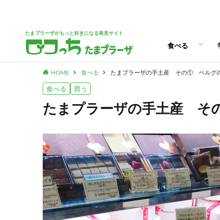
パン
スイーツ
ランチ
カフェ
たまプラーザがもっと好きになる発見サイト
食べる
HOME
食べる
たまプラーザの手土産 その① ベルグ
パン
スイーツ
ランチ
カフェ
食べる
買う
たまプラーザの手土産 そ