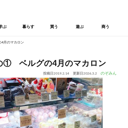
学ぶ
暮らす
買う
遊ぶ
商う
の4月のマカロン
の① ベルグの4月のマカロン
のぞみん
投稿日
2019.2.14
更新日
2026.3.2