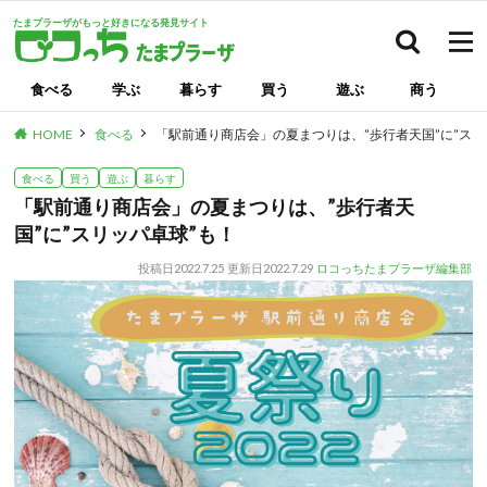
たまプラーザがもっと好きになる発見サイト
検索
食べる
学ぶ
暮らす
買う
遊ぶ
商う
HOME
食べる
「駅前通り商店会」の夏まつりは、”歩行者天国”に”スリ
食べる
買う
遊ぶ
暮らす
「駅前通り商店会」の夏まつりは、”歩行者天
国”に”スリッパ卓球”も！
投稿日
2022.7.25
更新日
2022.7.29
ロコっちたまプラーザ編集部