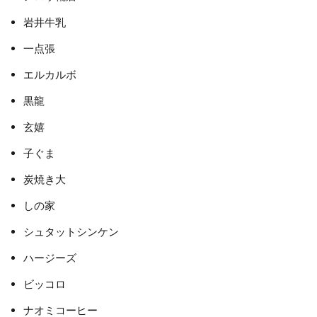
岩井牛乳
一点張
エルカルボ
黒龍
玄嬉
子ぐま
炭焼き大
しの家
シュタットシンケン
ハージーズ
ビッコロ
ナオミコーヒー