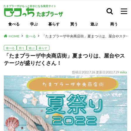
たまプラーザがもっと好きになる発見サイト
検索
食べる
学ぶ
暮らす
買う
遊ぶ
商う
HOME
食べる
「たまプラーザ中央商店街」夏まつりは、屋台やステー
食べる
買う
遊ぶ
暮らす
「たまプラーザ中央商店街」夏まつりは、屋台やス
テージが盛りだくさん！
投稿日
2022.7.26
更新日
2022.7.29
mika