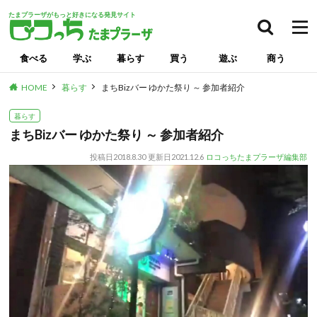
たまプラーザがもっと好きになる発見サイト
食べる
学ぶ
暮らす
買う
遊ぶ
商う
HOME
暮らす
まちBizバー ゆかた祭り ～ 参加者紹介
暮らす
まちBizバー ゆかた祭り ～ 参加者紹介
投稿日
2018.8.30
更新日
2021.12.6
ロコっちたまプラーザ編集部