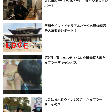
まちBizバー（浴衣バー） ダイジェストレ
ポート
平和会ペットメモリアルパークの動物慰霊
祭大法要をレポート！
第9回共育フェスティバル ＠國學院大學た
まプラーザキャンパス
よこはまハロウィン2017 in たまプラー
ザ その３