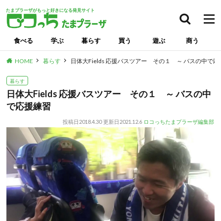
たまプラーザがもっと好きになる発見サイト
食べる
学ぶ
暮らす
買う
遊ぶ
商う
HOME
暮らす
日体大Fields 応援バスツアー その１ ～ バスの中で
暮らす
日体大Fields 応援バスツアー その１ ～ バスの中
で応援練習
投稿日
2018.4.30
更新日
2021.12.6
ロコっちたまプラーザ編集部