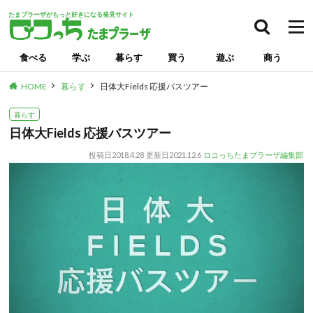
たまプラーザがもっと好きになる発見サイト
食べる
学ぶ
暮らす
買う
遊ぶ
商う
HOME
暮らす
日体大Fields 応援バスツアー
暮らす
日体大Fields 応援バスツアー
投稿日
2018.4.28
更新日
2021.12.6
ロコっちたまプラーザ編集部