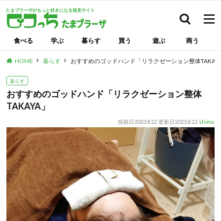
たまプラーザがもっと好きになる発見サイト
検索
食べる
学ぶ
暮らす
買う
遊ぶ
商う
HOME
暮らす
おすすめのゴッドハンド「リラクゼーション整体TAKAY
暮らす
おすすめのゴッドハンド「リラクゼーション整体
TAKAYA」
投稿日
2023.8.22
更新日
2023.8.22
shima