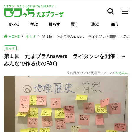
たまプラーザがもっと好きになる発見サイト
検索
食べる
学ぶ
暮らす
買う
遊ぶ
商う
HOME
暮らす
第１回 たまプラAnswers ライタソンを開催！～みん
暮らす
第１回 たまプラAnswers ライタソンを開催！～
みんなで作る街のFAQ
投稿日
2018.2.12
更新日
2021.12.3
のぞみん