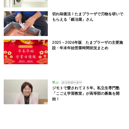
切れ味復活！たまプラーザで刃物を研いで
もらえる「鍛冶屋」さん
2025－2026年版 たまプラーザの主要施
設・年末年始営業時間状況まとめ
学ぶ
ロコサポーター
ジモトで愛されて２５年。私立生専門塾
「こごえ学習教室」が高等部の募集を開
始！