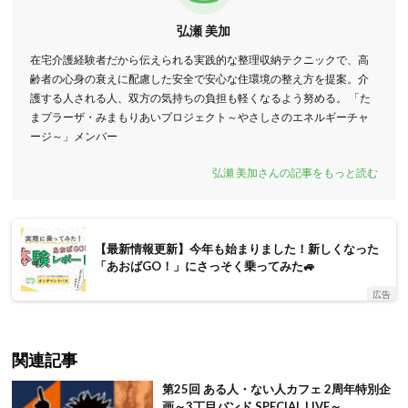
弘瀬 美加
在宅介護経験者だから伝えられる実践的な整理収納テクニックで、高
齢者の心身の衰えに配慮した安全で安心な住環境の整え方を提案。介
護する人される人、双方の気持ちの負担も軽くなるよう努める。 「た
まプラーザ・みまもりあいプロジェクト～やさしさのエネルギーチャ
ージ～」メンバー
弘瀬 美加さんの記事をもっと読む
【最新情報更新】今年も始まりました！新しくなった
「あおばGO！」にさっそく乗ってみた🚙
広告
関連記事
第25回 ある人・ない人カフェ 2周年特別企
画～3丁目バンド SPECIAL LIVE～