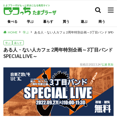
たまプラーザがもっと好きになる発見サイト
検索
食べる
学ぶ
暮らす
買う
遊ぶ
商う
HOME
学ぶ
ある人・ない人カフェ 2周年特別企画～3丁目バンド SPECIAL
学ぶ
暮らす
ある人・ない人カフェ 2周年特別企画～3丁目バンド
SPECIAL LIVE～
投稿日
2022.5.24
弘瀬 美加