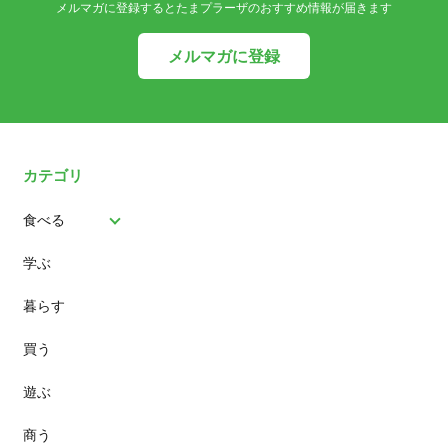
メルマガに登録するとたまプラーザのおすすめ情報が届きます
メルマガに登録
カテゴリ
食べる
学ぶ
パン
暮らす
スイーツ
買う
ランチ
遊ぶ
カフェ
商う