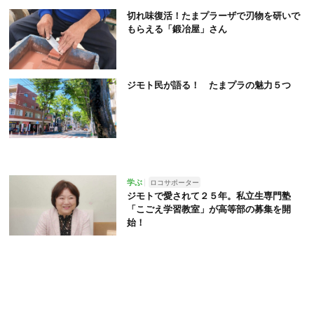
切れ味復活！たまプラーザで刃物を研いで
もらえる「鍛冶屋」さん
ジモト民が語る！ たまプラの魅力５つ
学ぶ
ロコサポーター
ジモトで愛されて２５年。私立生専門塾
「こごえ学習教室」が高等部の募集を開
始！