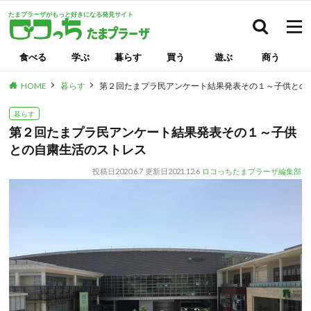
たまプラーザがもっと好きになる発見サイト
検索
食べる
学ぶ
暮らす
買う
遊ぶ
商う
HOME
暮らす
第２回たまプラ民アンケート結果発表その１～子供との
暮らす
第２回たまプラ民アンケート結果発表その１～子供
との自粛生活のストレス
投稿日
2020.6.7
更新日
2021.12.6
ロコっちたまプラーザ編集部