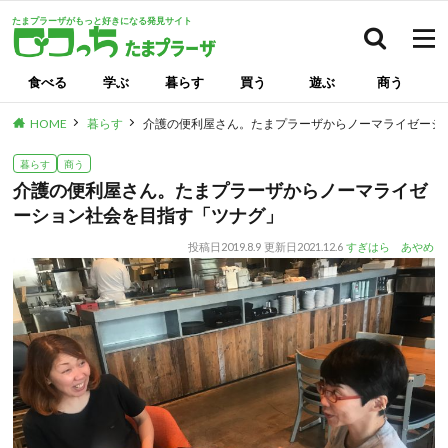
たまプラーザがもっと好きになる発見サイト
検索
食べる
学ぶ
暮らす
買う
遊ぶ
商う
HOME
暮らす
介護の便利屋さん。たまプラーザからノーマライゼーシ
暮らす
商う
介護の便利屋さん。たまプラーザからノーマライゼ
ーション社会を目指す「ツナグ」
投稿日
2019.8.9
更新日
2021.12.6
すぎはら あやめ