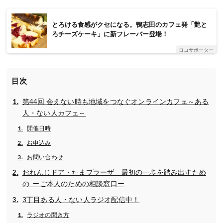
とろける食感がクセになる。鴨志田のカフェ発「艶と
ろチーズケーキ」に新フレーバー登場！
ロコサポーター
目次
第44回 会えない時も地域をつなぐオンラインカフェ～ある
人・ない人カフェ～
開催日時
お申込み
お問い合わせ
おれんじドア・たまプラーザ 最初の一歩を踏み出すため
の ーご本人のための相談窓口ー
3丁目ある人・ない人ラジオ配信中！
ラジオの聞き方