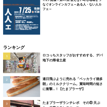
なぐオンラインカフェ～ある人・ない人カ
フェ～
ランキング
ロコっちスタッフがおすすめする、デパ
地下の帰省土産
連日飛ぶように売れる「ベッカライ徳多
朗」のミルククリーム。賞味時間の短さ
に衝撃…！【たまプラーザ】
たまプラーザランチレポ その㉛ 天ぷ