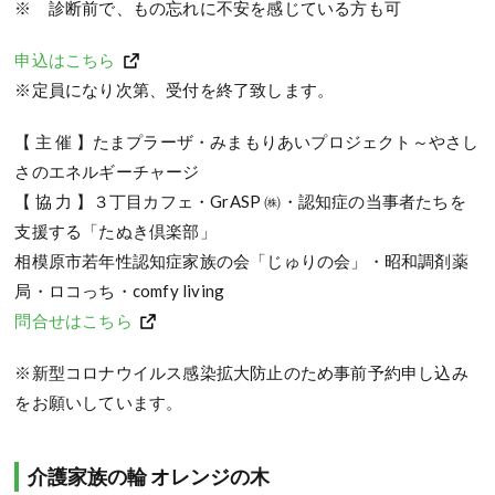
※ 診断前で、もの忘れに不安を感じている方も可
申込はこちら
※定員になり次第、受付を終了致します。
【 主 催 】たまプラーザ・みまもりあいプロジェクト～やさし
さのエネルギーチャージ
【 協 力 】３丁目カフェ・GrASP ㈱・認知症の当事者たちを
支援する「たぬき倶楽部」
相模原市若年性認知症家族の会「じゅりの会」・昭和調剤薬
局・ロコっち・comfy living
問合せはこちら
※新型コロナウイルス感染拡大防止のため事前予約申し込み
をお願いしています。
介護家族の輪 オレンジの木