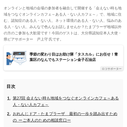
オンラインと地域の会場の参加者を融合して開催する「会えない時も地
域をつなぐオンラインカフェ～ある人・ない人カフェ～」で、地域に住
む、認知症のある人・ない人、ネット環境のある人・ない人、悩みのあ
る人・ない人、みんなで色んなお話しませんか？たまプラーザ地域以外
の方のご参加も大歓迎です！今回のゲストは、大分県認知症本人大使・
県ピアサポーター 戸上守 氏です。
季節の変わり目はお助け隊「タスカル」にお任せ！青
葉区のなんでもステーション金子石油店
ロコサポーター
目次
第27回 会えない時も地域をつなぐオンラインカフェ～ある
人・ない人カフェ～
おれんじドア・たまプラーザ 最初の一歩を踏み出すため
の ーご本人のための相談窓口ー