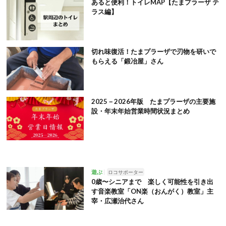
あると便利！トイレMAP【たまプラーザ テ
ラス編】
切れ味復活！たまプラーザで刃物を研いで
もらえる「鍛冶屋」さん
2025－2026年版 たまプラーザの主要施
設・年末年始営業時間状況まとめ
遊ぶ
ロコサポーター
0歳〜シニアまで 楽しく可能性を引き出
す音楽教室「ON楽（おんがく）教室」主
宰・広瀬治代さん