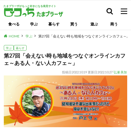
たまプラーザがもっと好きになる発見サイト
検索
食べる
学ぶ
暮らす
買う
遊ぶ
商う
HOME
学ぶ
第27回「会えない時も地域をつなぐオンラインカフェ～
学ぶ
暮らす
第27回「会えない時も地域をつなぐオンラインカフ
ェ～ある人・ない人カフェ～」
投稿日
2022.10.19
更新日
2022.10.27
弘瀬 美加