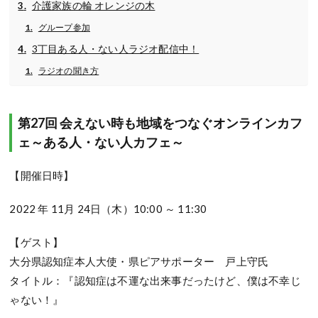
介護家族の輪 オレンジの木
グループ参加
3丁目ある人・ない人ラジオ配信中！
ラジオの聞き方
第27回 会えない時も地域をつなぐオンラインカフ
ェ～ある人・ない人カフェ～
【開催日時】
2022 年 11月 24日（木）10:00 ～ 11:30
【ゲスト】
大分県認知症本人大使・県ピアサポーター 戸上守氏
タイトル：『認知症は不運な出来事だったけど、僕は不幸じ
ゃない！』