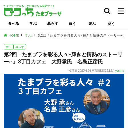
たまプラーザがもっと好きになる発見サイト
検索
食べる
学ぶ
暮らす
買う
遊ぶ
商う
HOME
学ぶ
第2回「たまプラを彩る人々~輝きと情熱のストーリー~ 
学ぶ
暮らす
第2回「たまプラを彩る人々~輝きと情熱のストーリ
ー~ 」3丁目カフェ 大野承氏 名島正彦氏
投稿日
2025.4.24
更新日
2025.12.4
yumio