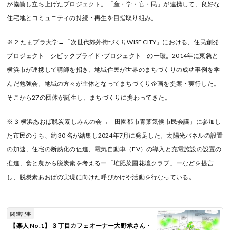
が協働し立ち上げたプロジェクト。「産・学・官・民」が連携して、良好な
住宅地とコミュニティの持続・再生を目指取り組み。
※２ たまプラ大学→「次世代郊外街づくりWISE CITY」における、住民創発
プロジェクト─ シビックプライド･プロジェクト ─の一環。2014年に東急と
横浜市が連携して講師を招き、地域住民が世界のまちづくりの成功事例を学
んだ勉強会。地域の方々が主体となってまちづくり企画を提案・実行した。
そこから27の団体が誕生し、まちづくりに携わってきた。
※３ 横浜あおば脱炭素しみんの会→「田園都市青葉気候市民会議」に参加し
た市民のうち、約 30 名が結集し2024年7月に発足した。太陽光パネルの設置
の加速、住宅の断熱化の促進、電気自動車（EV）の導入と充電施設の設置の
推進、食と農から脱炭素を考えるー「堆肥菜園花壇クラブ」ーなどを提言
。
し、脱炭素あおばの実現に向けた呼びかけや活動を行なっている
関連記事
【楽人 No.1】 ３丁目カフェオーナー大野承さん・