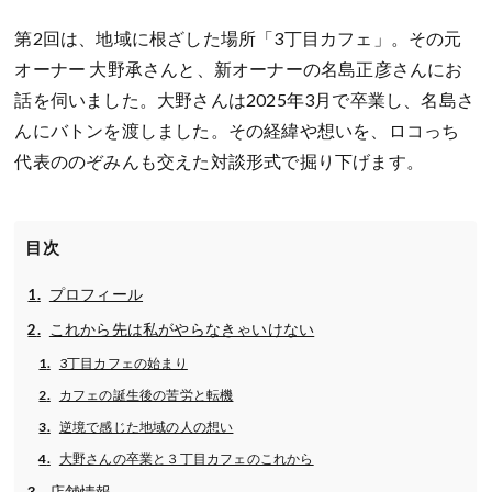
第2回は、地域に根ざした場所「3丁目カフェ」。その元
オーナー 大野承さんと、新オーナーの名島正彦さんにお
話を伺いました。大野さんは2025年3月で卒業し、名島さ
んにバトンを渡しました。その経緯や想いを、ロコっち
代表ののぞみんも交えた対談形式で掘り下げます。
目次
プロフィール
これから先は私がやらなきゃいけない
3丁目カフェの始まり
カフェの誕生後の苦労と転機
逆境で感じた地域の人の想い
大野さんの卒業と３丁目カフェのこれから
店舗情報