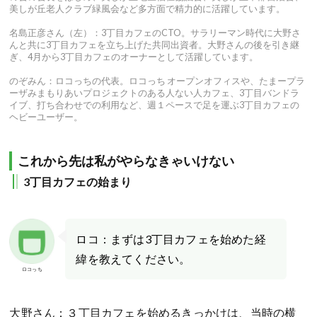
美しが丘老人クラブ緑風会など多方面で精力的に活躍しています。
名島正彦さん（左）：3丁目カフェのCTO。サラリーマン時代に大野さ
んと共に3丁目カフェを立ち上げた共同出資者。大野さんの後を引き継
ぎ、4月から3丁目カフェのオーナーとして活躍しています。
のぞみん：ロコっちの代表。ロコっち オープンオフィスや、たまープラ
ーザみまもりあいプロジェクトのある人ない人カフェ、3丁目バンドラ
イブ、打ち合わせでの利用など、週１ペースで足を運ぶ3丁目カフェの
ヘビーユーザー。
これから先は私がやらなきゃいけない
3丁目カフェの始まり
ロコ：まずは3丁目カフェを始めた経
緯を教えてください。
ロコっち
大野さん：３丁目カフェを始めるきっかけは、当時の横