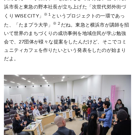
浜市長と東急の野本社長が立ち上げた「次世代郊外街づ
※１
くり WISE CITY」
というプロジェクトの一環であっ
※２
た、「たまプラ大学」
だね。東急と横浜市が講師を招
いて世界のまちづくりの成功事例を地域住民が学ぶ勉強
会で、27団体が様々な提案をしたんだけど、そこでコミ
ュニティカフェを作りたいという発表をしたのが始まり
だよ。