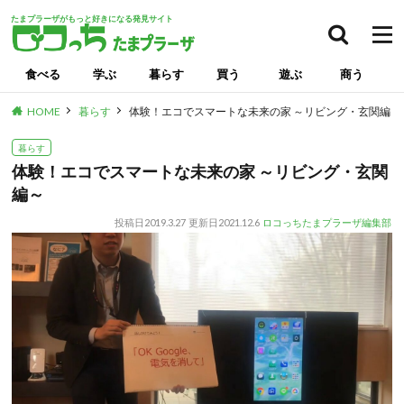
たまプラーザがもっと好きになる発見サイト
食べる
学ぶ
暮らす
買う
遊ぶ
商う
HOME
暮らす
体験！エコでスマートな未来の家 ～リビング・玄関編～
暮らす
体験！エコでスマートな未来の家 ～リビング・玄関
編～
投稿日
2019.3.27
更新日
2021.12.6
ロコっちたまプラーザ編集部